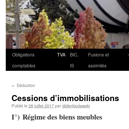
Aller
Obligations
TVA
BIC,
Fusions et
au
comptables
IS
assimilés
contenu
←
Déduction
Cessions d’immobilisations
Publié le
28 juillet 2017
par
didierklodawski
I°) Régime des biens meubles