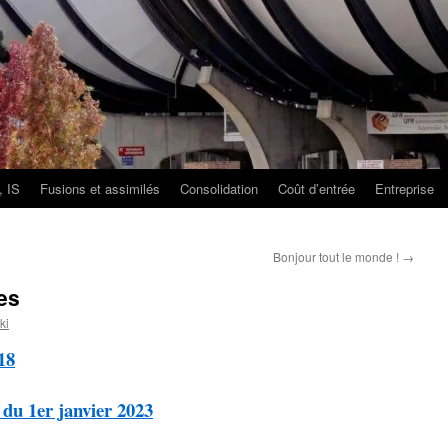
, IS
Fusions et assimilés
Consolidation
Coût d’entrée
Entreprise
Bonjour tout le monde !
→
es
ki
18
 du 1er janvier 2023