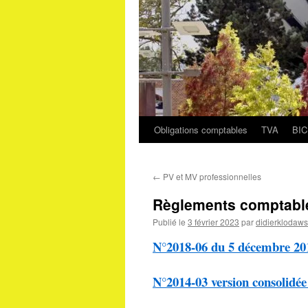
Obligations comptables
TVA
BIC
Aller
au
←
PV et MV professionnelles
contenu
Règlements comptabl
Publié le
3 février 2023
par
didierklodaws
N°2018-06 du 5 décembre 20
N°2014-03 version consolidée