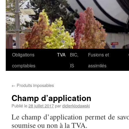
Aller
Obligations
TVA
BIC,
Fusions et
au
comptables
IS
assimilés
contenu
←
Produits imposables
Champ d’application
Publié le
28 juillet 2017
par
didierklodawski
Le champ d’application permet de savoi
soumise ou non à la TVA.