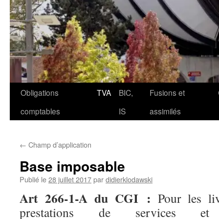
Aller
Obligations
TVA
BIC,
Fusions et
au
comptables
IS
assimilés
contenu
←
Champ d’application
Base imposable
Publié le
28 juillet 2017
par
didierklodawski
Art 266-1-A du CGI :
Pour les liv
prestations de services et 