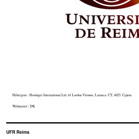
Hébergeur : Hostinger International Ltd. 61 Lordou Vironos, Larnaca, CY, 6023. Cyprus
Webmaster : DK
UFR Reims