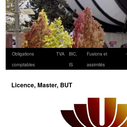
Aller
Obligations
TVA
BIC,
Fusions et
au
comptables
IS
assimilés
contenu
Licence, Master, BUT